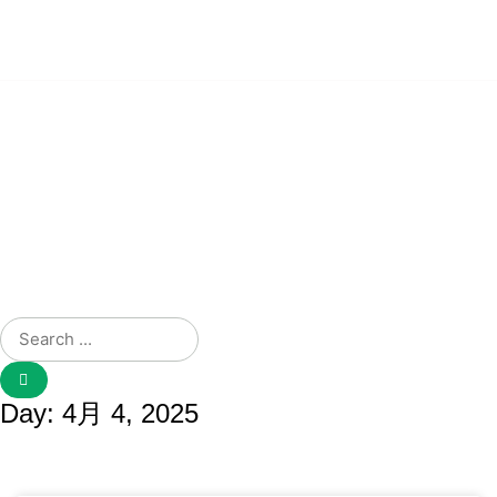
無料デモを申し込む
ホーム
について
ソリューション
サービス
採用情報
連絡先
ブログ
日本語
Day: 4月 4, 2025