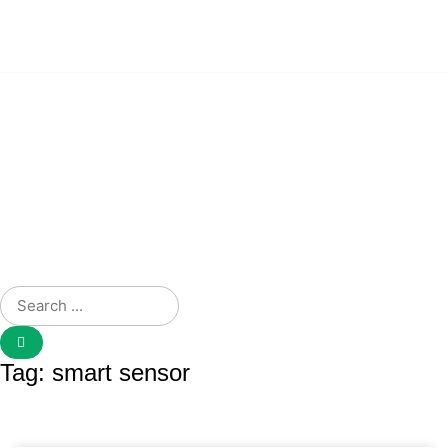
無料デモを申し込む
ホーム
について
ソリューション
サービス
採用情報
連絡先
ブログ
日本語
Tag: smart sensor